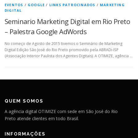
EVENTOS
/
GOOGLE
/
LINKS PATROCINADOS
/
MARKETING
DIGITAL
Seminario Marketing Digital em Rio Preto
– Palestra Google AdWords
No começo de Agosto de 2015 tivemos o Seminário de Marketing
Digital Edição São José do Rio Preto promovido pela ABRADi-ISP
(Associação Interior Paulista dos Agentes Digitais). A OTIMIZE, agência …
QUEM SOMOS
A agência digital OTIMIZE com sede em São José do Rio
Preto atende clientes em todo Brasil.
INFORMAÇÕES