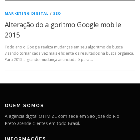
MARKETING DIGITAL
/
SEO
Alteração do algoritmo Google mobile
2015
Todo ano o Google realiza mudanças em seu algoritmo de busca
visando tornar cada vez mais eficiente os resultados na busca orgânica.
Para 2015 a grande mudança anunciada é para …
QUEM SOMOS
A agência digital OTIMIZE com sede em São José do Rio
Preto atende clientes em todo Brasil.
INFORMAÇÕES