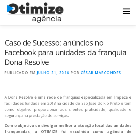
Pular
para
Menu
o
conteúdo
HOME
AGÊNCIA DIGITAL
CLIENTES
Caso de Sucesso: anúncios no
Facebook para unidades da franquia
Dona Resolve
SERVIÇOS
LOCALIZAÇÃO
CONTATO
PUBLICADO EM
JULHO 21, 2016
POR
CÉSAR MARCONDES
A Dona Resolve é uma rede de franquias especializada em limpeza e
facilidades fundada em 2013 na cidade de São José do Rio Preto e tem
como objetivo proporcionar aos clientes praticidade, qualidade e
segurança na prestação de serviços.
Com o objetivo de divulgar melhor a atuação local das unidades
franqueadas, a OTIMIZE foi escolhida como agência de