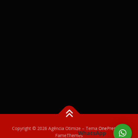
Copyright © 2026 Agência Otimize
–
Tema
OnePress
por
WhatsApp
FameThemes