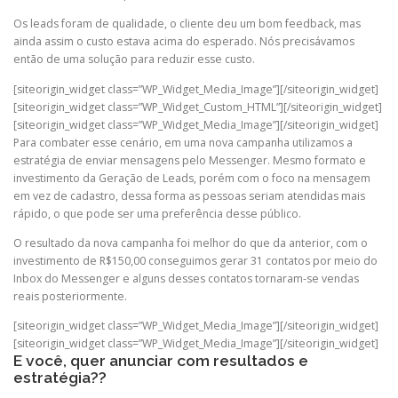
Os leads foram de qualidade, o cliente deu um bom feedback, mas
ainda assim o custo estava acima do esperado. Nós precisávamos
então de uma solução para reduzir esse custo.
[siteorigin_widget class=”WP_Widget_Media_Image”]
[/siteorigin_widget]
[siteorigin_widget class=”WP_Widget_Custom_HTML”]
[/siteorigin_widget]
[siteorigin_widget class=”WP_Widget_Media_Image”]
[/siteorigin_widget]
Para combater esse cenário, em uma nova campanha utilizamos a
estratégia de enviar mensagens pelo Messenger. Mesmo formato e
investimento da Geração de Leads, porém com o foco na mensagem
em vez de cadastro, dessa forma as pessoas seriam atendidas mais
rápido, o que pode ser uma preferência desse público.
O resultado da nova campanha foi melhor do que da anterior, com o
investimento de R$150,00 conseguimos gerar 31 contatos por meio do
Inbox do Messenger e alguns desses contatos tornaram-se vendas
reais posteriormente.
[siteorigin_widget class=”WP_Widget_Media_Image”]
[/siteorigin_widget]
[siteorigin_widget class=”WP_Widget_Media_Image”]
[/siteorigin_widget]
E você, quer anunciar com resultados e
estratégia??