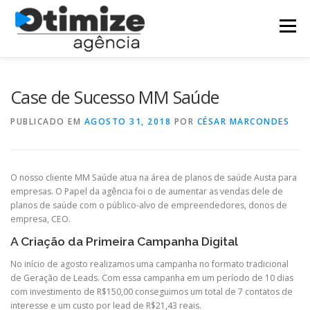
Pular
para
Menu
o
conteúdo
HOME
AGÊNCIA DIGITAL
CLIENTES
Case de Sucesso MM Saúde
PUBLICADO EM
AGOSTO 31, 2018
POR
CÉSAR MARCONDES
SERVIÇOS
LOCALIZAÇÃO
CONTATO
O nosso cliente MM Saúde atua na área de planos de saúde Austa para
empresas. O Papel da agência foi o de aumentar as vendas dele de
planos de saúde com o público-alvo de empreendedores, donos de
empresa, CEO.
A Criação da Primeira Campanha Digital
No início de agosto realizamos uma campanha no formato tradicional
de Geração de Leads. Com essa campanha em um período de 10 dias
com investimento de R$150,00 conseguimos um total de 7 contatos de
interesse e um custo por lead de R$21,43 reais.