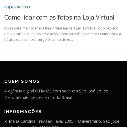
LOJA VIRTUAL
Como lidar com as fotos na Loja Virtual
Dicas para melhorar sua loja virtual em relação as fotos Todo projeto
de loja virtual que nós desenvolvemos ou trabalhamos na consultoria a
dúvida que sempre surge é: como devo …
QUEM SOMOS
A agência digital OTIMIZE com sede em São José do Rio
Preto atende clientes em todo Brasil.
INFORMAÇÕES
R. Maria Carolina Trevisan Fava, 2305 – Universitário, São José