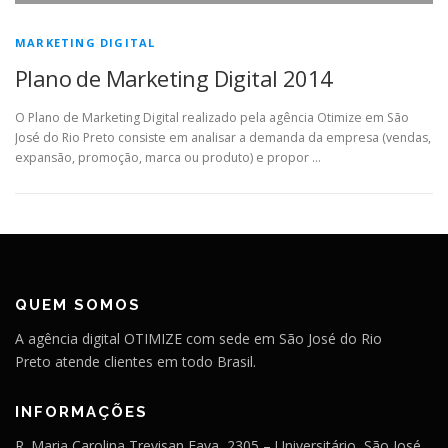
MARKETING DIGITAL
Plano de Marketing Digital 2014
O Plano de Marketing Digital realizado pela agência Otimize em São
José do Rio Preto consiste em analisar a demanda da empresa (vendas,
expansão, promoção, marca ou produto) e propor …
QUEM SOMOS
A agência digital OTIMIZE com sede em São José do Rio
Preto atende clientes em todo Brasil.
INFORMAÇÕES
R. Maria Carolina Trevisan Fava, 2305 – Universitário, São José