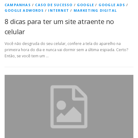
CAMPANHAS
/
CASO DE SUCESSO
/
GOOGLE
/
GOOGLE ADS
/
GOOGLE ADWORDS
/
INTERNET
/
MARKETING DIGITAL
8 dicas para ter um site atraente no
celular
Você não desgruda do seu celular, confere a tela do aparelho na
primeira hora do dia e nunca vai dormir sem a última espiada. Certo?
Então, se você tem um …