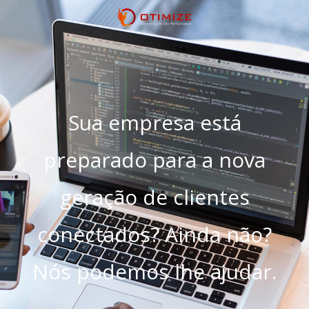
Sua empresa está
preparado para a nova
geração de clientes
conectados? Ainda não?
Nós podemos lhe ajudar.