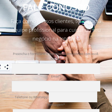
FALE CONOSCO
Faça como nossos clientes, tenha uma
equipe profissional para cuidar do seu
negócio na Internet.
Preencha o formulário e entraremos em contato com você.
Nome*
Email*
Telefone ou WhatsApp
Mensagem*